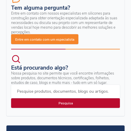
Tem alguma pergunta?
Entre em contato com nossos especialistas em silicones para
construção para obter orientação especializada adaptada às suas
necessidades ou discuta seu projeto com um representante de
vendas local hoje mesmo para descobrir as melhores soluções e
percepções.
Entre em contato com um especialista
Está procurando algo?
Nossa pesquisa no site permite que você encontre informações
sobre produtos, documentos técnicos, certificações, folhetos,
estudos de caso, blogs e muito mais - tudo em um só lugar.
Pesquise produtos, documentos, blogs ou artigos.