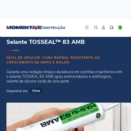
/
/
Início
Selantes Weatherseal
Selante TOSSEAL™ 83 AMB
SILICONES PARA CONSTRUÇÃO
Selante TOSSEAL™ 83 AMB
FÁCIL DE APLICAR. CURA RÁPIDA. RESISTENTE AO
CRESCIMENTO DE MOFO E BOLOR.
Garanta uma vedação limpa e duradoura em cozinhas e banheiros com
o selante TOSSEAL 83 AMB (grau antimicrobiano e antifúngico),
selante de silicone óxido de uma parte.
Disponível em:
China