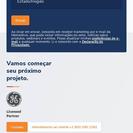
Estado/Região
Ao clicar em enviar, concordo em receber marketing por e-mail da
Momentive, que pode incluir informações do setor, notícias sobre
produtos, webinars e eventos. Posso atualizar minhas
preferências de e-
mail
a qualquer momento. Li e concordo com a
Declaração de
Privacidade.
Vamos começar
seu próximo
projeto.
Contato
Atendimento ao cliente +1 800 295 2392