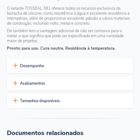
O selante TOSSEAL 381 oferece todos os recursos exclusivos da
borracha de silicone, como resistência à água e excelente resistência a
intempéries, além de proporcionar excelente adesão a vários materiais
de construção, incluindo vidro, metal e concreto.
Ele também tem a vantagem adicional de não ser corrosivo para o
metal, o que significa que pode ser especificado em uma variedade
maior de projetos.
Pronto para uso. Cura neutra. Resistência à temperatura.
Desempenho
Excelente durabilidade
Acabamentos
Resistência a altas e baixas temperaturas
Selante de um componente, pronto para uso
Cura em temperatura ambiente
Tamanhos disponíveis
Limpo
Branco
Cinza
Preto
Marrom escuro
Aplicação prática
Cinza claro
Alumínio cinza
O selante TOSSEAL 381 está disponível em cartuchos de 310
Cura neutra (cura com cetoxima)
ml, em caixas de 50 (5 caixas de 10 cartuchos), em um balde de
Sem odor de acetoxi durante a cura
18 kg e em um tambor de 200 kg.
Fácil manuseio em uma ampla faixa de temperatura
Documentos relacionados
Mantém boa flexibilidade