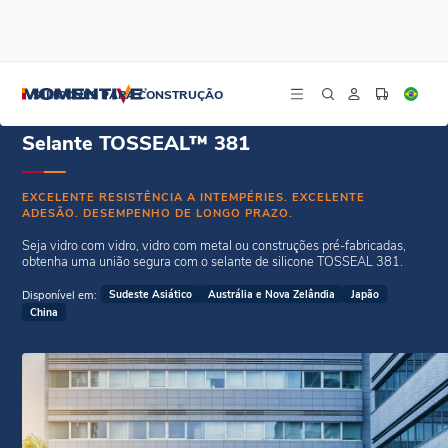
/
/
Início
Selantes Weatherseal
Selante TOSSEAL™ 381
SILICONES PARA CONSTRUÇÃO
Selante TOSSEAL™ 381
EXCELENTE RESISTÊNCIA A INTEMPÉRIES. EXCELENTE
ADESÃO. DESEMPENHO DE LONGO PRAZO.
Seja vidro com vidro, vidro com metal ou construções pré-fabricadas,
obtenha uma união segura com o selante de silicone TOSSEAL 381.
Disponível em:
Sudeste Asiático
Austrália e Nova Zelândia
Japão
China