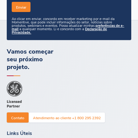
Ao clicar em enviar, concordo em receber marketing por e-mail da
Momentive, que pode incluir informações do setor, notícias sobre
produtos, webinars e eventos. Posso atualizar minhas
preferências de e-
mail
a qualquer momento. Li e concordo com a
Declaração de
Privacidade.
Vamos começar
seu próximo
projeto.
Contato
Atendimento ao cliente +1 800 295 2392
Links Úteis