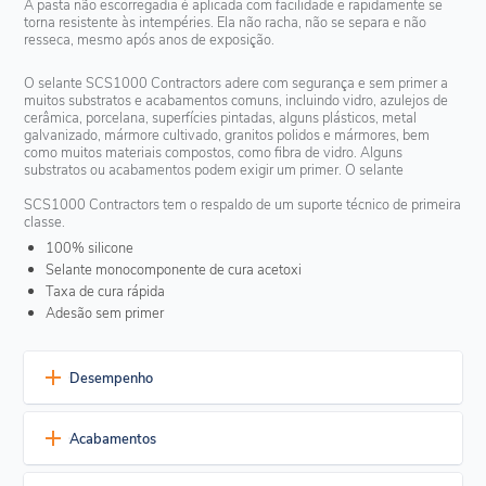
A pasta não escorregadia é aplicada com facilidade e rapidamente se
torna resistente às intempéries. Ela não racha, não se separa e não
resseca, mesmo após anos de exposição.
O selante SCS1000 Contractors adere com segurança e sem primer a
muitos substratos e acabamentos comuns, incluindo vidro, azulejos de
cerâmica, porcelana, superfícies pintadas, alguns plásticos, metal
galvanizado, mármore cultivado, granitos polidos e mármores, bem
como muitos materiais compostos, como fibra de vidro. Alguns
substratos ou acabamentos podem exigir um primer. O selante
SCS1000 Contractors tem o respaldo de um suporte técnico de primeira
classe.
100% silicone
Selante monocomponente de cura acetoxi
Taxa de cura rápida
Adesão sem primer
Desempenho
Durabilidade excepcional
Acabamentos
Resistência comprovada e de longo prazo a temperaturas
extremas, radiação UV, chuva, neve e vento, com alteração