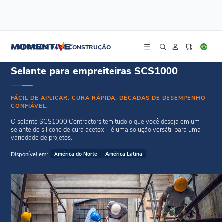
/
/
Início
Selantes Weatherseal
Selante para empreiteiras SCS1000
SILICONES PARA CONSTRUÇÃO
Selante para empreiteiras SCS1000
FÁCIL DE APLICAR. CURA RÁPIDA. DÉCADAS DE DESEMPENHO
CONFIÁVEL.
O selante SCS1000 Contractors tem tudo o que você deseja em um
selante de silicone de cura acetoxi - é uma solução versátil para uma
variedade de projetos.
Disponível em:
América do Norte
América Latina