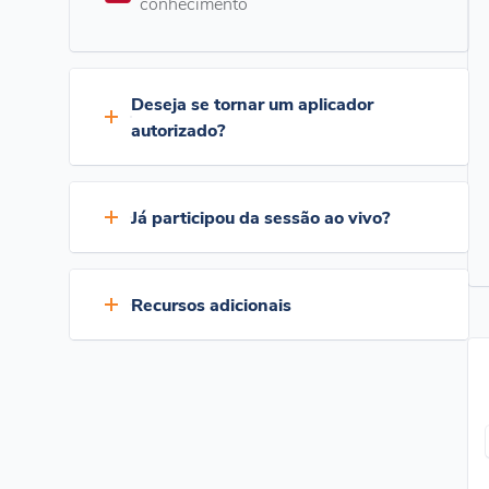
conhecimento
Deseja se tornar um aplicador
autorizado?
O programa Authorized Applicator oferece
Já participou da sessão ao vivo?
privilégios exclusivos, proporcionando
acesso a garantias estendidas aplicáveis à
nossa linha de produtos de revestimento
Se você já participou do webinar ao vivo
Recursos adicionais
de telhados. Se você estiver interessado,
desse programa, não precisa assistir ao
basta marcar a caixa quando solicitado na
vídeo. Basta marcar a caixa no início da
verificação de conhecimento.
verificação de conhecimento e responder
Desbloqueie uma grande quantidade de
às perguntas.
conhecimento com nosso abrangente
pacote de recursos em PDF
. Mergulhe
fundo nos materiais educacionais e no
valioso suporte para aprimorar seu