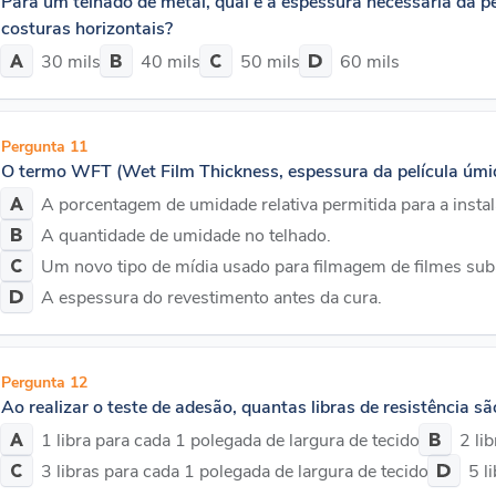
Para um telhado de metal, qual é a espessura necessária da pe
costuras horizontais?
30 mils
40 mils
50 mils
60 mils
Pergunta 11
O termo WFT (Wet Film Thickness, espessura da película úmid
A porcentagem de umidade relativa permitida para a instal
A quantidade de umidade no telhado.
Um novo tipo de mídia usado para filmagem de filmes sub
A espessura do revestimento antes da cura.
Pergunta 12
Ao realizar o teste de adesão, quantas libras de resistência s
1 libra para cada 1 polegada de largura de tecido
2 li
3 libras para cada 1 polegada de largura de tecido
5 l