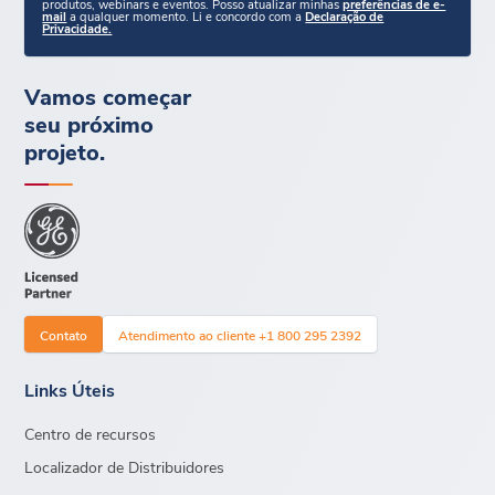
produtos, webinars e eventos. Posso atualizar minhas
preferências de e-
mail
a qualquer momento. Li e concordo com a
Declaração de
Privacidade.
Vamos começar
seu próximo
projeto.
Contato
Atendimento ao cliente +1 800 295 2392
Links Úteis
Centro de recursos
Localizador de Distribuidores