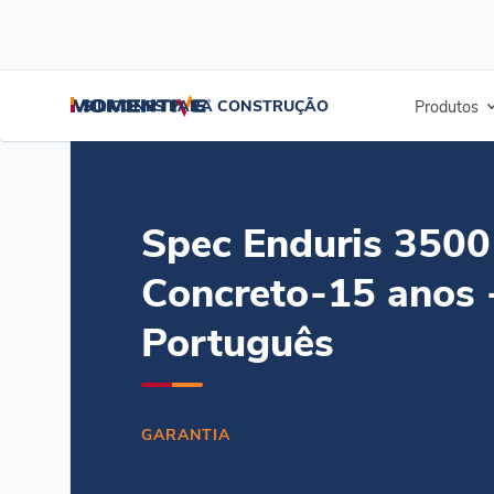
/
/
/
Início
Recursos
Centro de documentos
Spec Enduris 3500 - C
SILICONES PARA CONSTRUÇÃO
Produtos
Spec Enduris 3500
Concreto-15 anos 
Português
GARANTIA