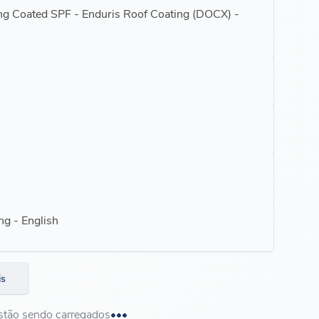
ing Coated SPF - Enduris Roof Coating (DOCX) -
ng - English
is
stão sendo carregados