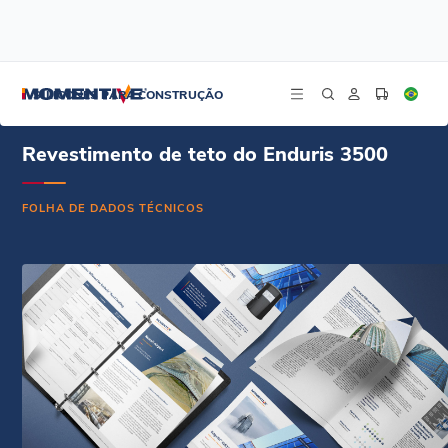
/
/
/
Início
Recursos
Centro de documentos
Revestimento para telhados Enduris 3500 - Ficha técnica - Espanhol
SILICONES PARA CONSTRUÇÃO
Revestimento de teto do Enduris 3500
FOLHA DE DADOS TÉCNICOS