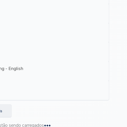
ng - English
is
stão sendo carregados