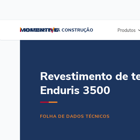
/
/
/
Início
Recursos
Centro de documentos
Revestimento para telh
SILICONES PARA CONSTRUÇÃO
Produtos
Revestimento de t
Enduris 3500
FOLHA DE DADOS TÉCNICOS