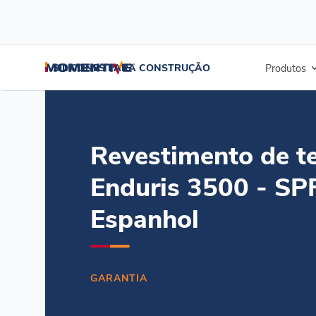
/
/
/
Início
Recursos
Centro de documentos
Revestimento de telha
SILICONES PARA CONSTRUÇÃO
Produtos
Revestimento de t
Enduris 3500 - SP
Espanhol
GARANTIA