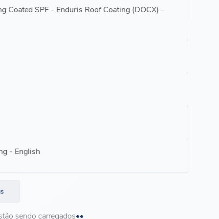
ing Coated SPF - Enduris Roof Coating (DOCX) -
ng - English
is
stão sendo carregados