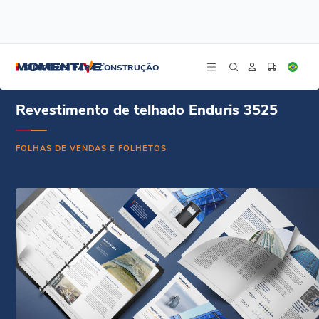
/
/
/
Início
Recursos
Centro de documentos
Revestimento para telhados Enduris 3525 - Folha de vendas - Português
SILICONES PARA CONSTRUÇÃO
Revestimento de telhado Enduris 3525
FOLHAS DE VENDAS E FOLHETOS