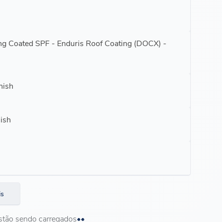
ing Coated SPF - Enduris Roof Coating (DOCX) -
nish
lish
is
stão sendo carregados