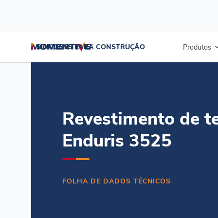
/
/
/
Início
Recursos
Centro de documentos
Enduris 3525 Roof Coat
SILICONES PARA CONSTRUÇÃO
Produtos
Revestimento de t
Enduris 3525
FOLHA DE DADOS TÉCNICOS