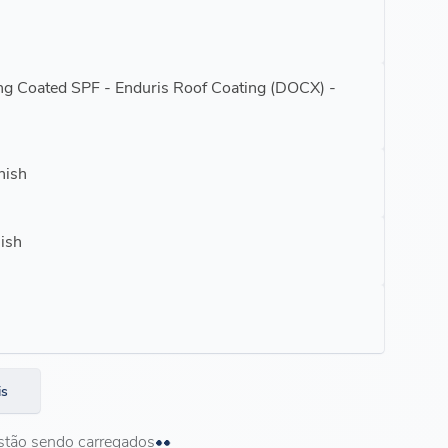
ing Coated SPF - Enduris Roof Coating (DOCX) -
nish
lish
is
stão sendo carregados