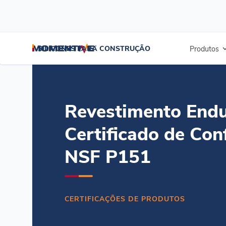
/
/
/
Início
Recursos
Centro de documentos
Revestimento Enduris 
SILICONES PARA CONSTRUÇÃO
Produtos
Revestimento Endu
Certificado de Co
NSF P151
CERTIFICAÇÕES DE PRODUTOS