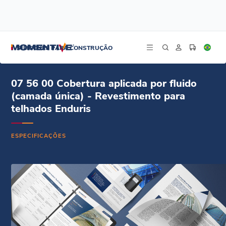
/
/
/
Início
Recursos
Centro de documentos
07 56 00 Cobertura aplicada por fluido (monolâmina) - Revestimento para
SILICONES PARA CONSTRUÇÃO
telhados Enduris - Especificações (DOCX)
07 56 00 Cobertura aplicada por fluido
(camada única) - Revestimento para
telhados Enduris
ESPECIFICAÇÕES