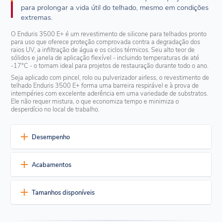
para prolongar a vida útil do telhado, mesmo em condições
extremas.
O Enduris 3500 E+ é um revestimento de silicone para telhados pronto
para uso que oferece proteção comprovada contra a degradação dos
raios UV, a infiltração de água e os ciclos térmicos. Seu alto teor de
sólidos e janela de aplicação flexível - incluindo temperaturas de até
-17°C - o tornam ideal para projetos de restauração durante todo o ano.
Seja aplicado com pincel, rolo ou pulverizador airless, o revestimento de
telhado Enduris 3500 E+ forma uma barreira respirável e à prova de
intempéries com excelente aderência em uma variedade de substratos.
Ele não requer mistura, o que economiza tempo e minimiza o
desperdício no local de trabalho.
Desempenho
Resistência ao clima e ao meio ambiente
Acabamentos
Resistente à água empoçada - Mantém a integridade mesmo
com água parada
Atualmente disponível em três cores padrão para complementar a
Durabilidade contra raios UV e intempéries - Resistência
Tamanhos disponíveis
maioria dos edifícios.
duradoura ao sol, chuva, neve e vento
Low VOC – <24 g/l, supporting green building goals
Branco
Cinza médio
Preto
Embalagem disponível
Membrana flexível e respirável - Adapta-se ao movimento e