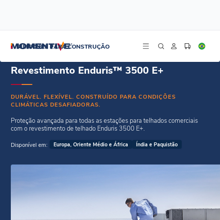
/
/
Início
Revestimentos de telhado
Revestimento Enduris™ 3500 E+
SILICONES PARA CONSTRUÇÃO
Revestimento Enduris™ 3500 E+
DURÁVEL. FLEXÍVEL. CONSTRUÍDO PARA CONDIÇÕES
CLIMÁTICAS DESAFIADORAS.
Proteção avançada para todas as estações para telhados comerciais
com o revestimento de telhado Enduris 3500 E+.
Disponível em:
Europa, Oriente Médio e África
Índia e Paquistão