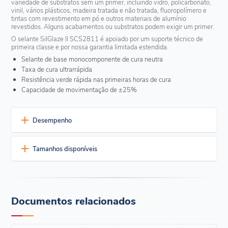
variedade de substratos sem um primer, incluindo vidro, policarbonato,
vinil, vários plásticos, madeira tratada e não tratada, fluoropolímero e
tintas com revestimento em pó e outros materiais de alumínio
revestidos. Alguns acabamentos ou substratos podem exigir um primer.
O selante SilGlaze II SCS2811 é apoiado por um suporte técnico de
primeira classe e por nossa garantia limitada estendida.
Selante de base monocomponente de cura neutra
Taxa de cura ultrarrápida
Resistência verde rápida nas primeiras horas de cura
Capacidade de movimentação de ±25%
Desempenho
Durabilidade excepcional
Tamanhos disponíveis
Resistência comprovada e de longo prazo a temperaturas
extremas, radiação UV, chuva e neve, com alteração
Atualmente disponível em:
insignificante na elasticidade
Depois de curado, permanece elástico em temperaturas de
Cartucho de 10,1 FL OZ
-48°C a 149°C (-55°F a 300°F)
Balde de plástico de 19 litros (5 galões)
Documentos relacionados
Rápido e fácil de aplicar
Tambor de fibra de 208 L (55 galões) com revestimento de
polietileno
Sistema de uma parte
Fórmula de alto módulo