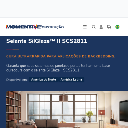
/
/
Início
Selantes para vidros residenciais
Selante SilGlaze™ II SCS2811
SILICONES PARA CONSTRUÇÃO
Selante SilGlaze™ II SCS2811
CURA ULTRARRÁPIDA PARA APLICAÇÕES DE BACKBEDDING.
Garanta que seus sistemas de janelas e portas tenham uma base
duradoura com o selante SilGlaze II SCS2811.
Disponível em:
América do Norte
América Latina