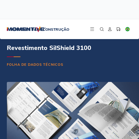
/
/
/
Início
Recursos
Centro de documentos
Revestimento SilShield 3100 - Ficha técnica - Português
SILICONES PARA CONSTRUÇÃO
Revestimento SilShield 3100
FOLHA DE DADOS TÉCNICOS