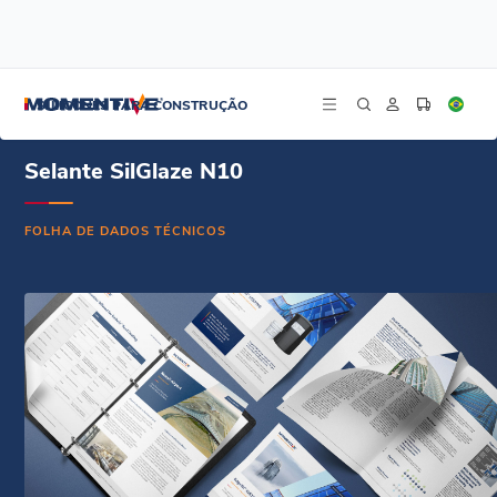
/
/
/
Início
Recursos
Centro de documentos
SilGlaze N10 Sealant - Português - Ficha Técnica
SILICONES PARA CONSTRUÇÃO
Selante SilGlaze N10
FOLHA DE DADOS TÉCNICOS