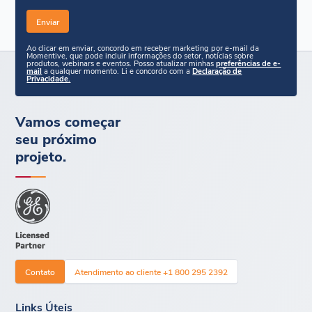
Ao clicar em enviar, concordo em receber marketing por e-mail da
Momentive, que pode incluir informações do setor, notícias sobre
produtos, webinars e eventos. Posso atualizar minhas
preferências de e-
mail
a qualquer momento. Li e concordo com a
Declaração de
Privacidade.
Vamos começar
seu próximo
projeto.
Contato
Atendimento ao cliente +1 800 295 2392
Links Úteis