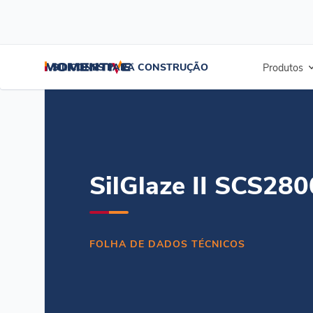
/
/
/
Início
Recursos
Centro de documentos
SilGlaze II SCS2800 Se
SILICONES PARA CONSTRUÇÃO
Produtos
SilGlaze II SCS280
FOLHA DE DADOS TÉCNICOS