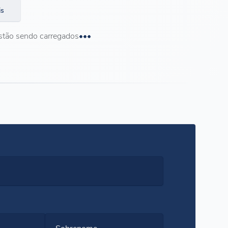
is
stão sendo carregados
Sobrenome