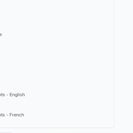
e
ts - English
ts - French