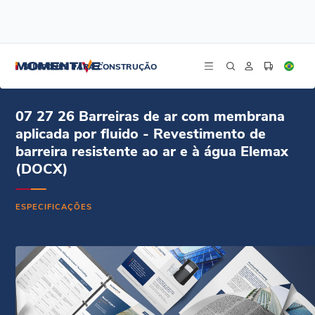
/
/
/
Início
Recursos
Centro de documentos
07 27 26 Barreiras de ar com membrana aplicada por fluido - Revestimento de
SILICONES PARA CONSTRUÇÃO
barreira resistente ao ar e à água Elemax - Especificações (DOCX)
07 27 26 Barreiras de ar com membrana
aplicada por fluido - Revestimento de
barreira resistente ao ar e à água Elemax
(DOCX)
ESPECIFICAÇÕES