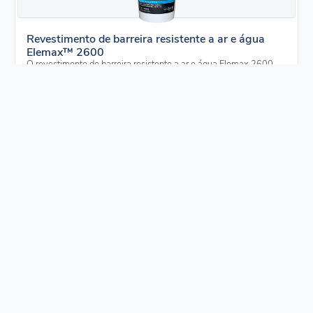
Revestimento de barreira resistente a ar e água
Elemax™ 2600
O revestimento de barreira resistente a ar e água Elemax 2600
oferece...
Exibir produto
Elemax™ 5000 Flashing líquido
Crie uma vedação duradoura e à prova de intempéries para
junções críticas com o Elemax...
Exibir produto