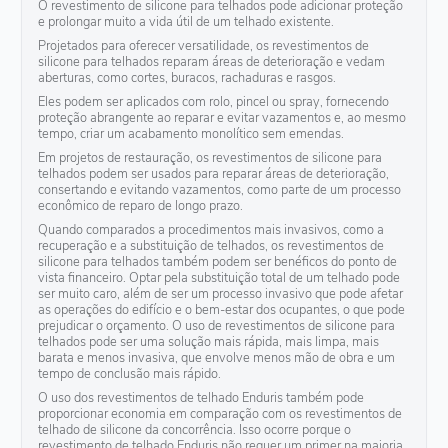
O revestimento de silicone para telhados pode adicionar proteção
e prolongar muito a vida útil de um telhado existente.
Projetados para oferecer versatilidade, os revestimentos de
silicone para telhados reparam áreas de deterioração e vedam
aberturas, como cortes, buracos, rachaduras e rasgos.
Eles podem ser aplicados com rolo, pincel ou spray, fornecendo
proteção abrangente ao reparar e evitar vazamentos e, ao mesmo
tempo, criar um acabamento monolítico sem emendas.
Em projetos de restauração, os revestimentos de silicone para
telhados podem ser usados para reparar áreas de deterioração,
consertando e evitando vazamentos, como parte de um processo
econômico de reparo de longo prazo.
Quando comparados a procedimentos mais invasivos, como a
recuperação e a substituição de telhados, os revestimentos de
silicone para telhados também podem ser benéficos do ponto de
vista financeiro. Optar pela substituição total de um telhado pode
ser muito caro, além de ser um processo invasivo que pode afetar
as operações do edifício e o bem-estar dos ocupantes, o que pode
prejudicar o orçamento. O uso de revestimentos de silicone para
telhados pode ser uma solução mais rápida, mais limpa, mais
barata e menos invasiva, que envolve menos mão de obra e um
tempo de conclusão mais rápido.
O uso dos revestimentos de telhado Enduris também pode
proporcionar economia em comparação com os revestimentos de
telhado de silicone da concorrência. Isso ocorre porque o
revestimento de telhado Enduris não requer um primer na maioria