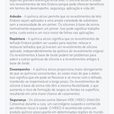
nos revestimentos de teto Enduris porque pode oferecer benefícios
em termos de desempenho, segurança, aplicação e vida útil.
Adesão
- A química alcoxi permite que os revestimentos de teto
Enduris sejam aplicados a uma ampla variedade de substratos
sem a necessidade de um primer. Os silicones à base de oxima
normalmente requerem um primer. Isso pode significar trabalho
extra, custo extra e um risco maior de falhas nas aplicações.
Repintura
- A química alcoxi significa que os revestimentos de
telhado Enduris podem ser usados para repintar, retocar e
restaurar telhados que já tiveram um revestimento de silicone
aplicado, independentemente da química do revestimento original.
Os revestimentos à base de óxido podem ter problemas para
aderir a outras químicas de silicone e a revestimentos antigos à
base de óxido.
Desempenho
- A química alcoxi proporciona maior alongamento
do que as químicas concorrentes, às vezes mais do que o dobro.
Isso significa que ele pode se flexionar e se mover com o telhado,
mantendo-se impermeável a longo prazo. Os revestimentos de
silicone à base de oxima não têm a mesma flexibilidade, o que
aumenta o risco de formação de rasgos ou fendas na superfície,
resultando em uma maior chance de vazamentos.
Segurança
- Os silicones oxime liberam MEK / MEKO (Metil Etil
Cetoxima) durante a cura, um carcinógeno suspeito e conhecido
por oferecer riscos à saúde. O MEKO é reconhecido como um
produto químico preocupante em determinadas regiões do mundo,