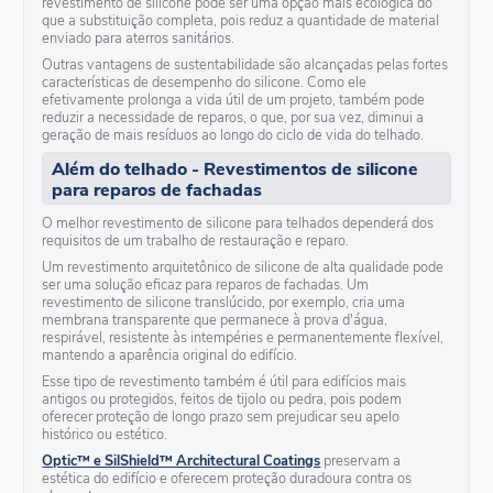
revestimento de silicone pode ser uma opção mais ecológica do
que a substituição completa, pois reduz a quantidade de material
enviado para aterros sanitários.
Outras vantagens de sustentabilidade são alcançadas pelas fortes
características de desempenho do silicone. Como ele
efetivamente prolonga a vida útil de um projeto, também pode
reduzir a necessidade de reparos, o que, por sua vez, diminui a
geração de mais resíduos ao longo do ciclo de vida do telhado.
Além do telhado - Revestimentos de silicone
para reparos de fachadas
O melhor revestimento de silicone para telhados dependerá dos
requisitos de um trabalho de restauração e reparo.
Um revestimento arquitetônico de silicone de alta qualidade pode
ser uma solução eficaz para reparos de fachadas. Um
revestimento de silicone translúcido, por exemplo, cria uma
membrana transparente que permanece à prova d'água,
respirável, resistente às intempéries e permanentemente flexível,
mantendo a aparência original do edifício.
Esse tipo de revestimento também é útil para edifícios mais
antigos ou protegidos, feitos de tijolo ou pedra, pois podem
oferecer proteção de longo prazo sem prejudicar seu apelo
histórico ou estético.
Optic™ e SilShield™ Architectural Coatings
preservam a
estética do edifício e oferecem proteção duradoura contra os