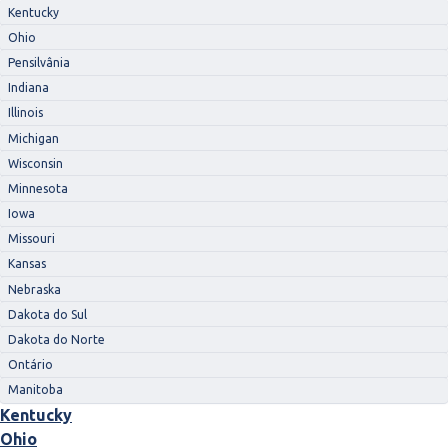
Kentucky
Ohio
Pensilvânia
Indiana
Illinois
Michigan
Wisconsin
Minnesota
Iowa
Missouri
Kansas
Nebraska
Dakota do Sul
Dakota do Norte
Ontário
Manitoba
Kentucky
Ohio